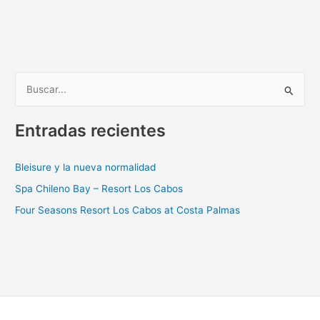
B
u
Entradas recientes
s
c
Bleisure y la nueva normalidad
a
Spa Chileno Bay – Resort Los Cabos
r
p
Four Seasons Resort Los Cabos at Costa Palmas
o
r
: