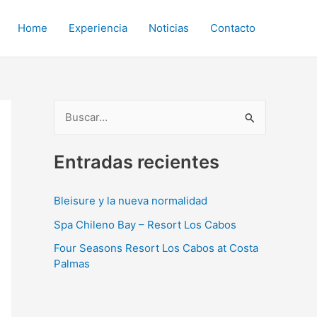
Home
Experiencia
Noticias
Contacto
B
u
Entradas recientes
s
c
Bleisure y la nueva normalidad
a
Spa Chileno Bay – Resort Los Cabos
r
p
Four Seasons Resort Los Cabos at Costa
Palmas
o
r
: