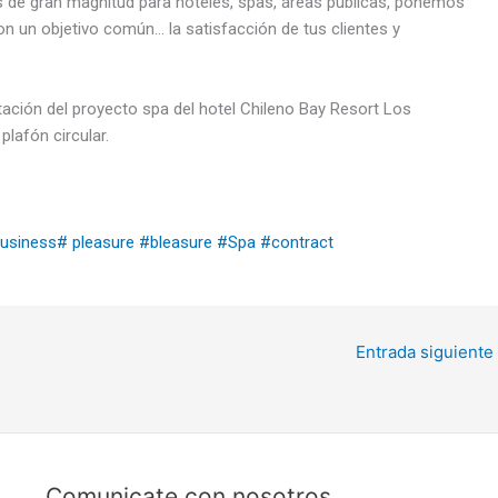
 de gran magnitud para hoteles, spas, áreas públicas, ponemos
on un objetivo común… la satisfacción de tus clientes y
ación del proyecto spa del hotel Chileno Bay Resort Los
plafón circular.
usiness
# pleasure
​
#bleasure
#Spa
#contract
Entrada siguiente
Comunicate con nosotros