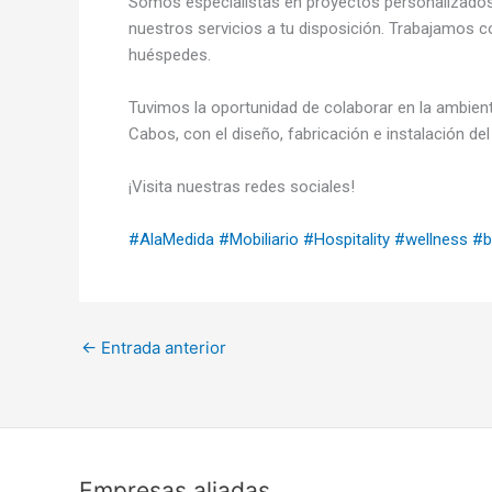
Somos especialistas en proyectos personalizados
nuestros servicios a tu disposición. Trabajamos c
huéspedes.
Tuvimos la oportunidad de colaborar en la ambient
Cabos, con el diseño, fabricación e instalación del 
¡Visita nuestras redes sociales!
#AlaMedida
​
#Mobiliario
​
#Hospitality
​
#wellness
​
#b
←
Entrada anterior
Empresas aliadas